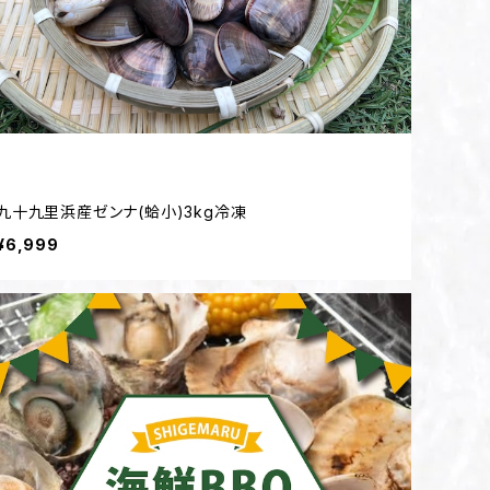
九十九里浜産ゼンナ(蛤小)3kg冷凍
¥6,999