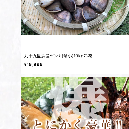
九十九里浜産ゼンナ(蛤小)10kg冷凍
¥19,999