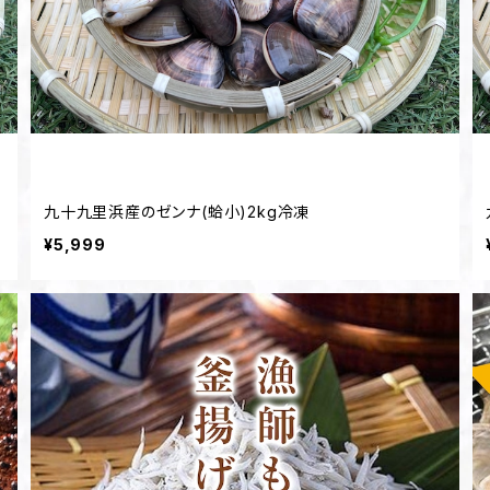
九十九里浜産のゼンナ(蛤小)2kg冷凍
¥5,999