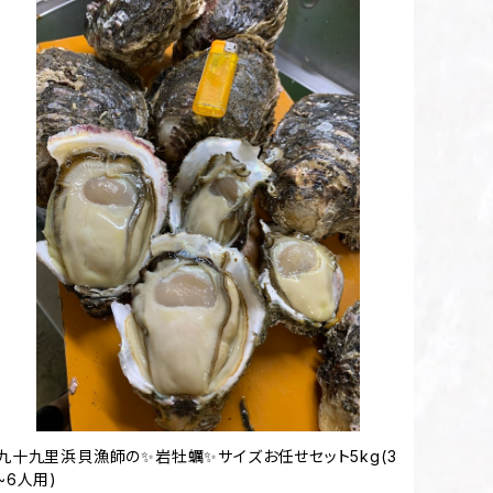
九十九里浜貝漁師の✨岩牡蠣✨サイズお任せセット5kg(3
~6人用)