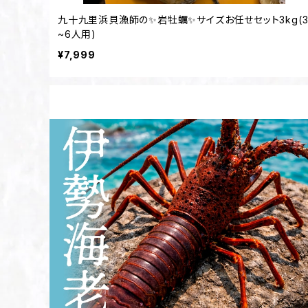
九十九里浜貝漁師の✨岩牡蠣✨サイズお任せセット3kg(
~6人用)
¥7,999