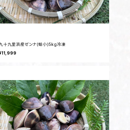
九十九里浜産ゼンナ(蛤小)5kg冷凍
¥11,999