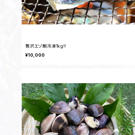
贅沢エゾ鮑冷凍1kg‼️
¥10,000